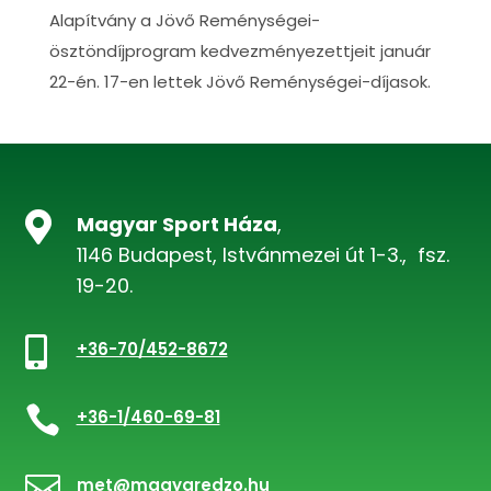
Alapítvány a Jövő Reménységei-
ösztöndíjprogram kedvezményezettjeit január
22-én. 17-en lettek Jövő Reménységei-díjasok.

Magyar Sport Háza
,
1146 Budapest, Istvánmezei út 1-3., fsz.
19-20.

+36-70/452-8672

+36-1/460-69-81

met@magyaredzo.hu