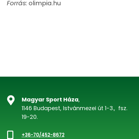
Forrás:
olimpia.hu

Magyar Sport Háza
,
1146 Budapest, Istvánmezei út 1-3., fsz.
19-20.

+36-70/452-8672