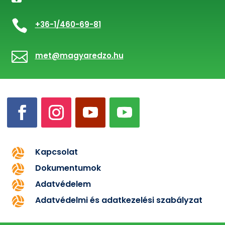

+36-1/460-69-81

met@magyaredzo.hu
Kapcsolat

Dokumentumok

Adatvédelem

Adatvédelmi és adatkezelési szabályzat
