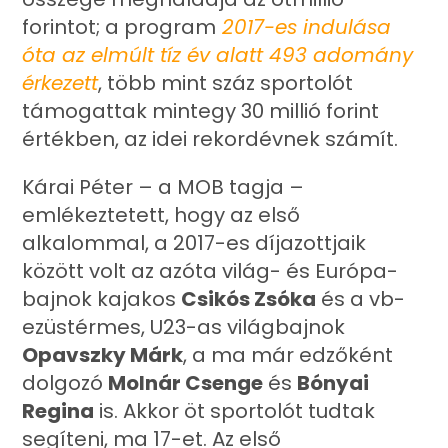
forintot; a program
2017-es indulása
óta az elmúlt tíz év alatt 493 adomány
érkezett
, több mint száz sportolót
támogattak mintegy 30 millió forint
értékben, az idei rekordévnek számít.
Kárai Péter – a MOB tagja –
emlékeztetett, hogy az első
alkalommal, a 2017-es díjazottjaik
között volt az azóta világ- és Európa-
bajnok kajakos
Csikós Zsóka
és a vb-
ezüstérmes, U23-as világbajnok
Opavszky Márk
, a ma már edzőként
dolgozó
Molnár Csenge
és
Bónyai
Regina
is. Akkor öt sportolót tudtak
segíteni, ma 17-et. Az első