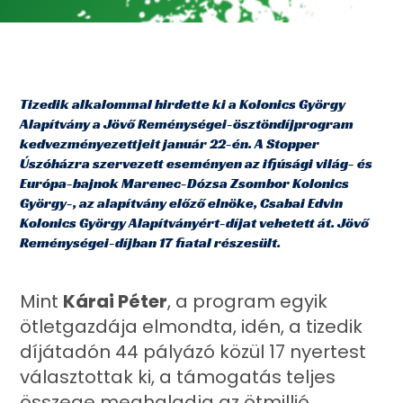
Tizedik alkalommal hirdette ki a Kolonics György
Alapítvány a Jövő Reménységei-ösztöndíjprogram
kedvezményezettjeit január 22-én. A Stopper
Úszóházra szervezett eseményen az ifjúsági világ- és
Európa-bajnok Marenec-Dózsa Zsombor Kolonics
György-, az alapítvány előző elnöke, Csabai Edvin
Kolonics György Alapítványért-díjat vehetett át. Jövő
Reménységei-díjban 17 fiatal részesült.
Mint
Kárai Péter
, a program egyik
ötletgazdája elmondta, idén, a tizedik
díjátadón 44 pályázó közül 17 nyertest
választottak ki, a támogatás teljes
összege meghaladja az ötmillió