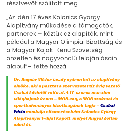
résztvevőt szólított meg.
„Az idén 17 éves Kolonics György
Alapítvány működése a támogatók,
partnerek – köztük az alapítók, mint
például a Magyar Olimpiai Bizottság és
a Magyar Kajak-Kenu Szövetség –
önzetlen és nagyvonalú felajánlásain
alapul”– tette hozzá.
Dr. Bognár Viktor tavaly nyáron lett az alapítvány
elnöke, aki a posztot a szervezetet tíz évig vezető
Csabai Edvintől vette át. A 17-szeres maraton-
világbajnok kenus – MOB-tag, a MOB szakmai és
sporttudományos bizottságának tagja –
Csabai
Edvin
munkája elismeréseként Kolonics György
Alapítványért-díjat kapott, melyet Angyal Zoltán
adott át.