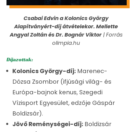
Csabai Edvin a Kolonics György
Alapítványért-díj átvételekor. Mellette
Angyal Zoltán és Dr. Bognár Viktor
| Forrás
olimpia.hu
Díjazottak:
Kolonics György-díj:
Marenec-
Dózsa Zsombor (ifjúsági világ- és
Európa-bajnok kenus, Szegedi
Vízisport Egyesület, edzője Gáspár
Boldizsár).
Jövő Reménységei-díj:
Boldizsár