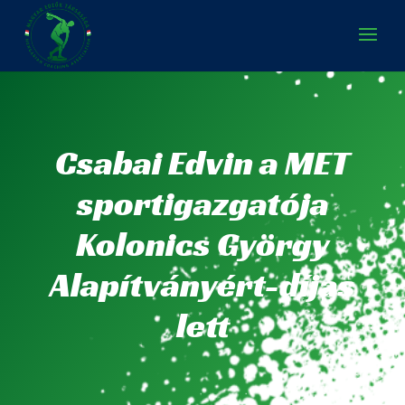
Csabai Edvin a MET
sportigazgatója
Kolonics György
Alapítványért-díjas
lett