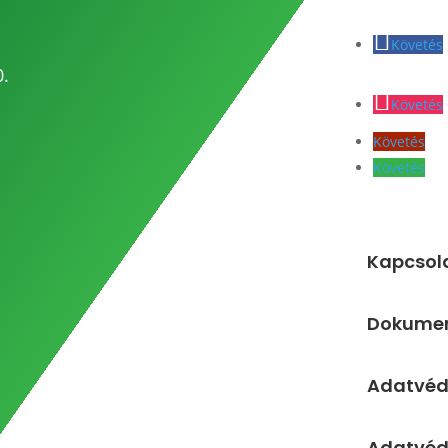
Követés
0.
Követés
Követés
Követés
Kapcsol
Dokume
Adatvé
Adatvéde