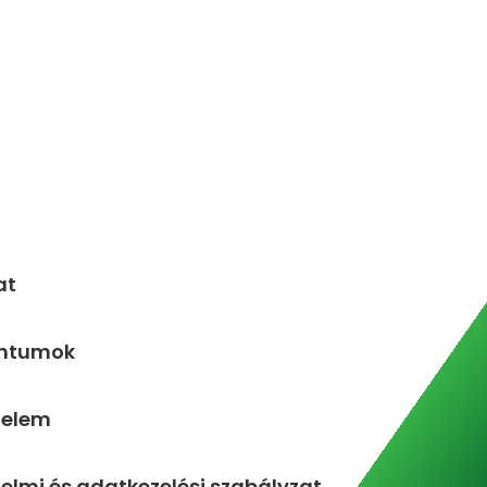
at
ntumok
delem
lmi és adatkezelési szabályzat