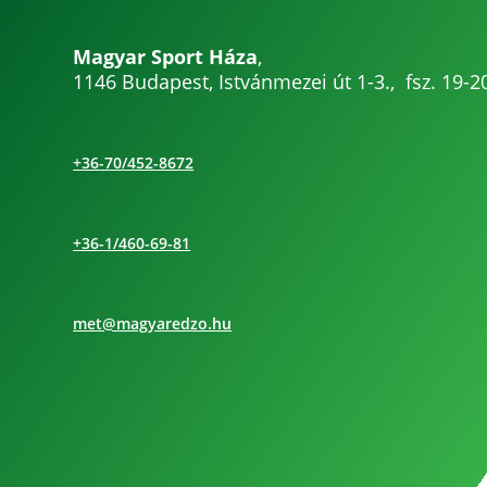
Magyar Sport Háza
,
1146 Budapest, Istvánmezei út 1-3., fsz. 19-2
+36-70/452-8672
+36-1/460-69-81
met@magyaredzo.hu