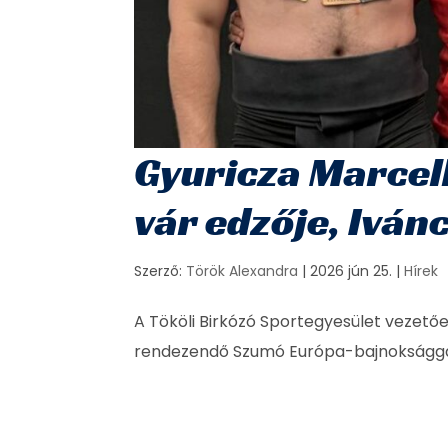
Gyuricza Marcell
vár edzője, Iván
Szerző:
Török Alexandra
|
2026 jún 25.
|
Hírek
A Tököli Birkózó Sportegyesület vezetőe
rendezendő Szumó Európa-bajnokságga