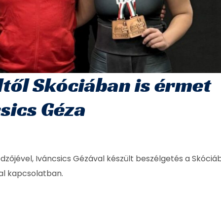
től Skóciában is érmet
csics Géza
dzőjével, Iváncsics Gézával készült beszélgetés a Skóciá
l kapcsolatban.