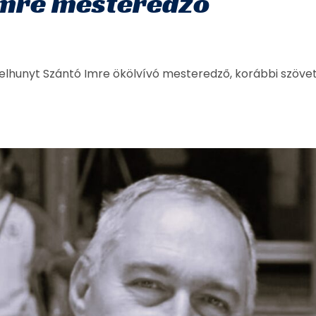
Imre mesteredző
elhunyt Szántó Imre ökölvívó mesteredző, korábbi szöve