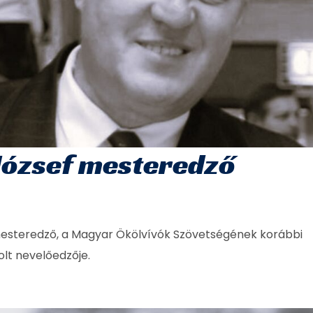
József mesteredző
mesteredző, a Magyar Ökölvívók Szövetségének korábbi
olt nevelőedzője.