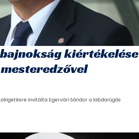
bajnokság kiértékelése
 mesteredzővel
élgetésre invitálta Egervári Sándor a labdarúgás