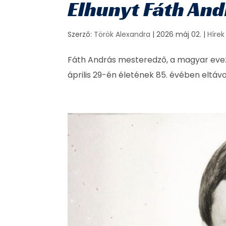
Elhunyt Fáth An
Szerző:
Török Alexandra
|
2026 máj 02.
|
Hírek
Fáth András mesteredző, a magyar evez
április 29-én életének 85. évében eltávo