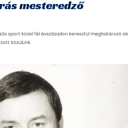
drás mesteredző
ős sport közel fél évszázadon keresztül meghatározó al
zott közülünk.