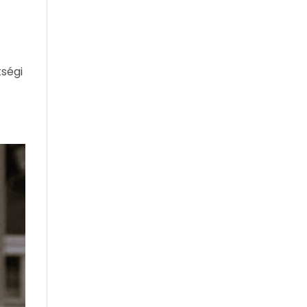
tségi