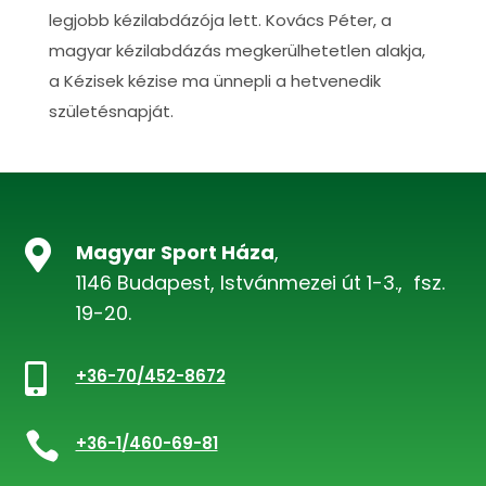
legjobb kézilabdázója lett. Kovács Péter, a
magyar kézilabdázás megkerülhetetlen alakja,
a Kézisek kézise ma ünnepli a hetvenedik
születésnapját.

Magyar Sport Háza
,
1146 Budapest, Istvánmezei út 1-3., fsz.
19-20.

+36-70/452-8672

+36-1/460-69-81