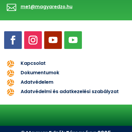

met@magyaredzo.hu
Kapcsolat

Dokumentumok

Adatvédelem

Adatvédelmi és adatkezelési szabályzat
