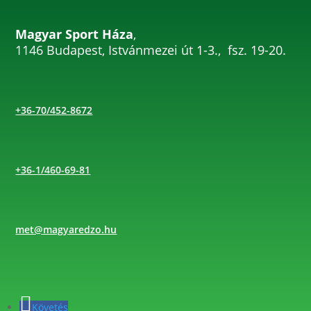
Magyar Sport Háza
,
1146 Budapest, Istvánmezei út 1-3., fsz. 19-20.
+36-70/452-8672
+36-1/460-69-81
met@magyaredzo.hu
Követés