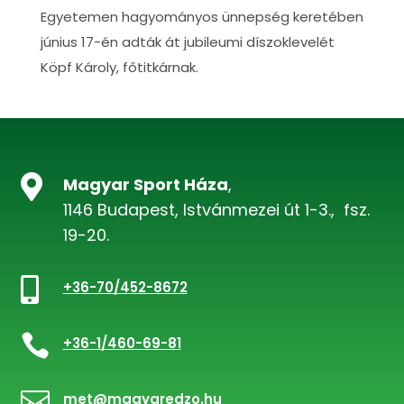
Egyetemen hagyományos ünnepség keretében
június 17-én adták át jubileumi díszoklevelét
Köpf Károly, főtitkárnak.

Magyar Sport Háza
,
1146 Budapest, Istvánmezei út 1-3., fsz.
19-20.

+36-70/452-8672

+36-1/460-69-81

met@magyaredzo.hu