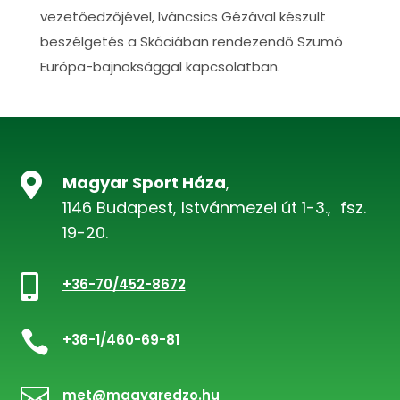
vezetőedzőjével, Iváncsics Gézával készült
beszélgetés a Skóciában rendezendő Szumó
Európa-bajnoksággal kapcsolatban.

Magyar Sport Háza
,
1146 Budapest, Istvánmezei út 1-3., fsz.
19-20.

+36-70/452-8672

+36-1/460-69-81

met@magyaredzo.hu