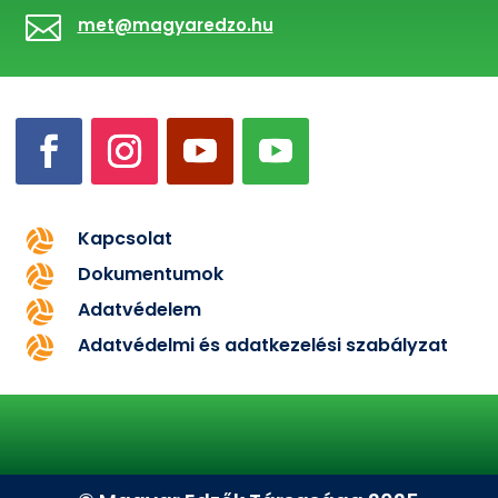

met@magyaredzo.hu
Kapcsolat

Dokumentumok

Adatvédelem

Adatvédelmi és adatkezelési szabályzat
