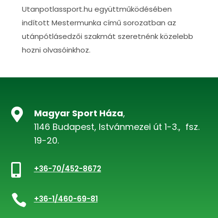
Utanpotlassport.hu együttműködésében
indított Mestermunka című sorozatban az
utánpótlásedzői szakmát szeretnénk közelebb
hozni olvasóinkhoz.

Magyar Sport Háza
,
1146 Budapest, Istvánmezei út 1-3., fsz.
19-20.

+36-70/452-8672

+36-1/460-69-81