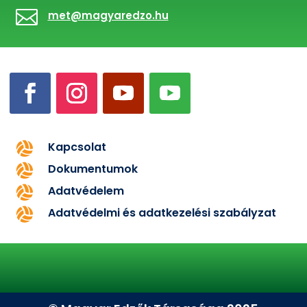

met@magyaredzo.hu
Kapcsolat

Dokumentumok

Adatvédelem

Adatvédelmi és adatkezelési szabályzat
