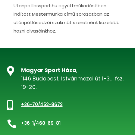
Utanpotlassport.hu együttműködésében
indított Mestermunka című sorozatban az
utánpótlásedzői szakmát szeretnénk közelebb
hozni olvasóinkhoz.

Magyar Sport Háza
,
1146 Budapest, Istvánmezei út 1-3., fsz.
19-20.

+36-70/452-8672

+36-1/460-69-81