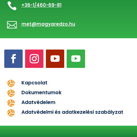

+36-1/460-69-81

met@magyaredzo.hu
Kapcsolat

Dokumentumok

Adatvédelem

Adatvédelmi és adatkezelési szabályzat
