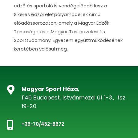
edző és sportoló is vendégelőadó lesz a
Sikeres edzői életpályamodellek című
előadássorozaton, amely a Magyar Edzők
Társasága és a Magyar Testnevelési és
Sporttudományi Egyetem együttműködésének
keretében valósul meg.

Magyar Sport Háza
,
1146 Budapest, Istvánmezei út 1-3., fsz.
19-20.

+36-70/452-8672