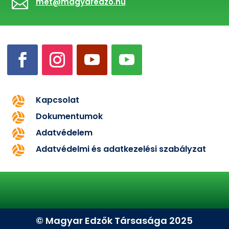

met@magyaredzo.hu
Kapcsolat

Dokumentumok

Adatvédelem

Adatvédelmi és adatkezelési szabályzat

© Magyar Edzők Társasága 2025