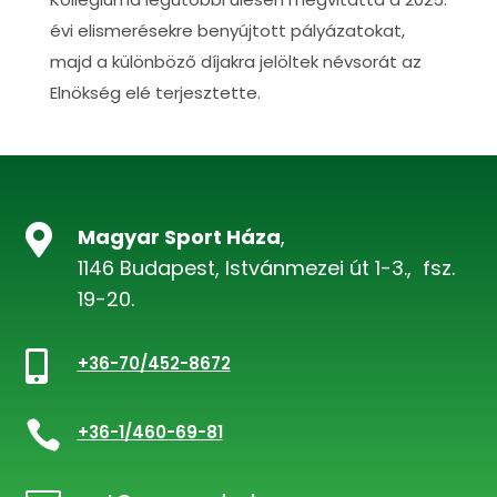
évi elismerésekre benyújtott pályázatokat,
majd a különböző díjakra jelöltek névsorát az
Elnökség elé terjesztette.

Magyar Sport Háza
,
1146 Budapest, Istvánmezei út 1-3., fsz.
19-20.

+36-70/452-8672

+36-1/460-69-81