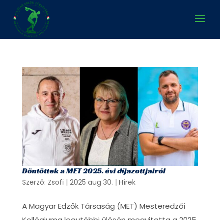
Döntöttek a MET 2025. évi díjazottjairól
Szerző:
Zsofi
|
2025 aug 30.
|
Hírek
A Magyar Edzők Társaság (MET) Mesteredzői
Kollégiuma legutóbbi ülésén megvitatta a 2025.