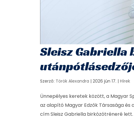
Sleisz Gabriella
utánpótlásedzője
Szerző:
Török Alexandra
|
2026 jún 17.
|
Hírek
Ünnepélyes keretek között, a Magyar Sp
az alapító Magyar Edzők Társasága és a
cím Sleisz Gabriella birkózótréneré lett.