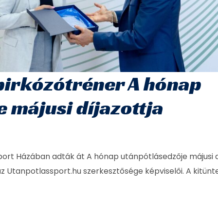
 birkózótréner A hónap
 májusi díjazottja
ort Házában adták át A hónap utánpótlásedzője májusi d
z Utanpotlassport.hu szerkesztősége képviselői. A kitünt