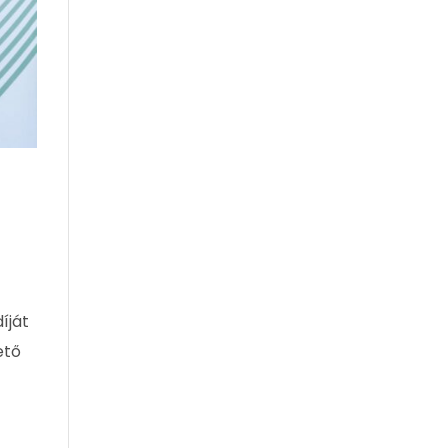
íját
ető