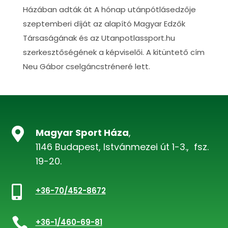
Házában adták át A hónap utánpótlásedzője
szeptemberi díját az alapító Magyar Edzők
Társaságának és az Utanpotlassport.hu
szerkesztőségének a képviselői. A kitüntető cím
Neu Gábor cselgáncstréneré lett.

Magyar Sport Háza
,
1146 Budapest, Istvánmezei út 1-3., fsz.
19-20.

+36-70/452-8672

+36-1/460-69-81