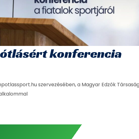
pótlásért konferencia
tanpotlassport.hu szervezésében, a Magyar Edzők Társasá
 alkalommal