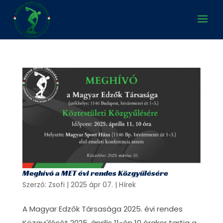
Meghívó a MET évi rendes Közgyűlésére
Szerző:
Zsofi
|
2025 ápr 07.
|
Hírek
A Magyar Edzők Társasága 2025. évi rendes
Közgyűlését 2025. április 11-én 10 órakor tartja a