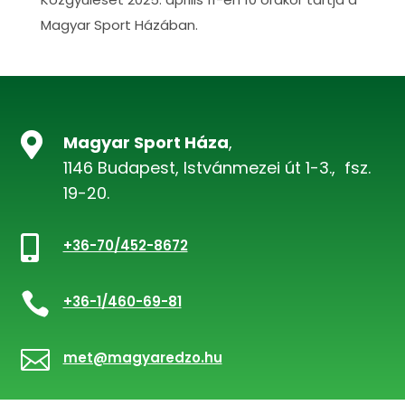
Magyar Sport Házában.

Magyar Sport Háza
,
1146 Budapest, Istvánmezei út 1-3., fsz.
19-20.

+36-70/452-8672

+36-1/460-69-81

met@magyaredzo.hu