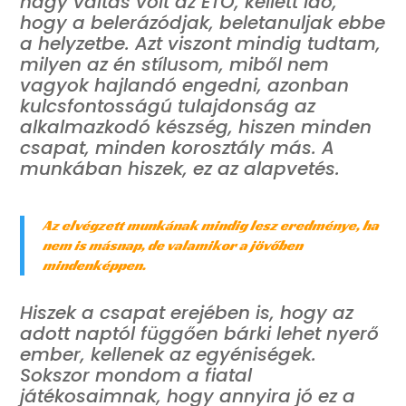
nagy váltás volt az ETO, kellett idő,
hogy a belerázódjak, beletanuljak ebbe
a helyzetbe. Azt viszont mindig tudtam,
milyen az én stílusom, miből nem
vagyok hajlandó engedni, azonban
kulcsfontosságú tulajdonság az
alkalmazkodó készség, hiszen minden
csapat, minden korosztály más. A
munkában hiszek, ez az alapvetés.
Az elvégzett munkának mindig lesz eredménye, ha
nem is másnap, de valamikor a jövőben
mindenképpen.
Hiszek a csapat erejében is, hogy az
adott naptól függően bárki lehet nyerő
ember, kellenek az egyéniségek.
Sokszor mondom a fiatal
játékosaimnak, hogy annyira jó ez a