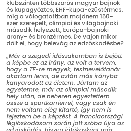
klubszinten többszörös magyar bajnok
és kupagyőztes, EHF-kupa-ezüstérmes,
míg a válogatottban majdnem 150-
szer szerepelt, olimpiai és világbajnoki
második helyezett, Európa-bajnoki
arany- és bronzérmes. De vajon mikor
dőlt el, hogy belevág az edzősködésbe?
„Már a szegedi időszakomban is bejött
a képbe ez az irány, az volt a tervem,
hogy a TF-re megyek, testnevelőtanár
akartam lenni, de aztán más irányba
kanyarodott az életem. Jártam az
egyetemre, már az olimpiai második
hely után, de nehezen egyeztettem
össze a sportkarrierrel, vagy csak én
nem voltam elég kitartó, így nem is
fejeztem be a képzést
. A franciaországi
légióskodásom során jött szóba újra az
edzősködés, hiszen játékosként már