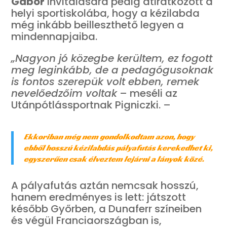
Gábor
invitálására pedig átiratkozott a
helyi sportiskolába, hogy a kézilabda
még inkább beilleszthető legyen a
mindennapjaiba.
„Nagyon jó közegbe kerültem, ez fogott
meg leginkább, de a pedagógusoknak
is fontos szerepük volt ebben, remek
nevelőedzőim voltak
– meséli az
Utánpótlássportnak Pigniczki. –
Ekkoriban még nem gondolkodtam azon, hogy
ebből hosszú kézilabdás pályafutás kerekedhet ki,
egyszerűen csak élveztem lejárni a lányok közé.
A pályafutás aztán nemcsak hosszú,
hanem eredményes is lett: játszott
később Győrben, a Dunaferr színeiben
és végül Franciaországban is,