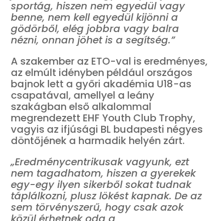
sportág, hiszen nem egyedül vagy
benne, nem kell egyedül kijönni a
gödörből, elég jobbra vagy balra
nézni, onnan jöhet is a segítség.”
A szakember az ETO-val is eredményes,
az elmúlt idényben például országos
bajnok lett a győri akadémia U18-as
csapatával, amellyel a leány
szakágban első alkalommal
megrendezett EHF Youth Club Trophy,
vagyis az ifjúsági BL budapesti négyes
döntőjének a harmadik helyén zárt.
„Eredménycentrikusak vagyunk, ezt
nem tagadhatom, hiszen a gyerekek
egy-egy ilyen sikerből sokat tudnak
táplálkozni, plusz lökést kapnak. De az
sem törvényszerű, hogy csak azok
közül érhetnek oda a