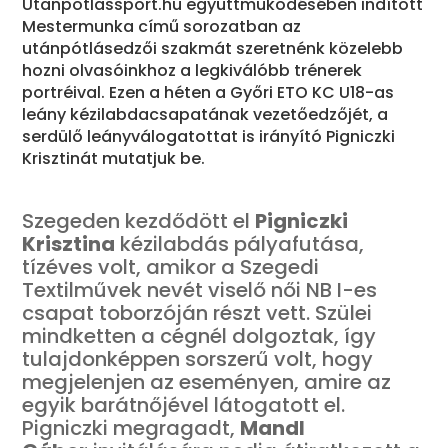
Utanpotlassport.hu együttműködésében indított
Mestermunka című sorozatban az
utánpótlásedzői szakmát szeretnénk közelebb
hozni olvasóinkhoz a legkiválóbb trénerek
portréival. Ezen a héten a Győri ETO KC U18-as
leány kézilabdacsapatának vezetőedzőjét, a
serdülő leányválogatottat is irányító Pigniczki
Krisztinát mutatjuk be.
Szegeden kezdődött el
Pigniczki
Krisztina
kézilabdás pályafutása,
tízéves volt, amikor a Szegedi
Textilművek nevét viselő női NB I-es
csapat toborzóján részt vett. Szülei
mindketten a cégnél dolgoztak, így
tulajdonképpen sorszerű volt, hogy
megjelenjen az eseményen, amire az
egyik barátnőjével látogatott el.
Pigniczki megragadt,
Mandl