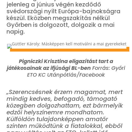
jelenleg a június végén kezdődő
svédországi nyílt Európa-bajnokságra
készül. Eközben megszakítás nélkül
Győrben is dolgozott, dolgozik a mai
napig.
Pigniczki Krisztina eligazítást tart a
játékosainak az ifjúsági BL-ben
Forrás: Győri
ETO KC Utánpótlás/Facebook
„Szerencsésnek érzem magamat, mert
mindig kedves, befogadó, támogató
közegben dolgozhattam, ezt bármelyik
edzői helyszínemre mondhatom
.
Külföldön tulajdonképpen amatőr
szinten működtünk a fiatalokkal, ebből