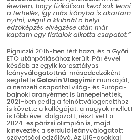
éreztem, hogy fizikálisan kezd sok lenni
a terhelés, így más irányba is akartam
nyitni, végül a klubnál a helyi
edzőképzés elvégzése után már
kaptam egy fiatalok alkotta csapatot.”
Pigniczki 2015-ben tért haza, és a Győri
ETO utánpótlásához került. Pár évvel
később az egyik korosztályos
leányválogatottnál másodedzőként
segítette
Golovin Vlagyimir
munkáját,
a nemzeti csapattal világ- és Európa-
bajnoki aranyérmet is ünnepelhettek,
2021-ben pedig a felnőttválogatotthoz
is követte a kollégáját; a nagyok mellett
is több évet dolgozott, részt vett a
2024-es párizsi olimpián is, majd
kinevezték a serdülő leányválogatott
szövetségi edzőjévé. Az U16-osokkal