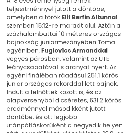
A 18 éves reménység remek
teljesítménnyel jutott a döntőbe,
amelyben a török
Elif Berfin Altunnal
szemben 15:12-re maradt alul. Aztán a
százhalombattai 10 méteres országos
bajnokság juniormezőnyében Toma
egyéniben,
Fuglovics Armanddal
vegyes párosban, valamint az UTE
leánycsapatával is aranyat nyert. Az
egyéni fináléban ráadásul 251.1 körös
junior országos rekorddal lett bajnok.
Indult a felnőttek között is, és az
alapversenyből dicséretes, 631.2 körös
eredménnyel másodikként jutott
döntőbe, és ott legjobb
utánpótláskorúként a negyedik helyen