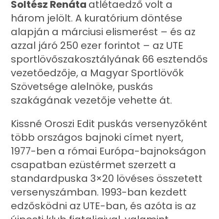
Soltész Renáta
atlétaedző volt a
három jelölt. A kuratórium döntése
alapján a márciusi elismerést – és az
azzal járó 250 ezer forintot – az UTE
sportlövőszakosztályának 66 esztendős
vezetőedzője, a Magyar Sportlövők
Szövetsége alelnöke, puskás
szakágának vezetője vehette át.
Kissné Oroszi Edit puskás versenyzőként
több országos bajnoki címet nyert,
1977-ben a római Európa-bajnokságon
csapatban ezüstérmet szerzett a
standardpuska 3×20 lövéses összetett
versenyszámban. 1993-ban kezdett
edzősködni az UTE-ban, és azóta is az