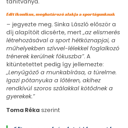
tanítványa.
Edit ikonikus, meghatározó alakja a sportágunknak
– jegyezte meg. Sinka László először a
díj alapítóit dicsérte, mert
„az elismerés
létrehozásával a sport hétköznapjai, a
műhelyekben szívvel-lélekkel foglalkozó
trénerek kerülnek fókuszba”
. A
kitüntetettet pedig így jellemezte:
„Lenyűgöző a munkabírása, a türelme.
Igazi pótanyuka a lőtéren, akihez
rendkívül szoros szálakkal kötődnek a
gyerekek.”
Toma Réka
szerint