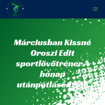
Márciusban Kissné
Oroszi Edit
sportlövőtréner A
hónap
utánpótlásedzője