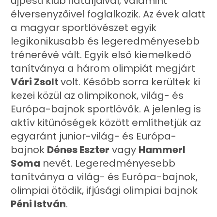
újpesti klub fiataljaival, valamint
élversenyzőivel foglalkozik. Az évek alatt
a magyar sportlövészet egyik
legikonikusabb és legeredményesebb
trénerévé vált. Egyik első kiemelkedő
tanítványa a három olimpiát megjárt
Vári Zsolt
volt. Később sorra kerültek ki
kezei közül az olimpikonok, világ- és
Európa-bajnok sportlövők. A jelenleg is
aktív kitűnőségek között említhetjük az
egyaránt junior-világ- és Európa-
bajnok
Dénes Eszter
vagy
Hammerl
Soma
nevét. Legeredményesebb
tanítványa a világ- és Európa-bajnok,
olimpiai ötödik, ifjúsági olimpiai bajnok
Péni István
.