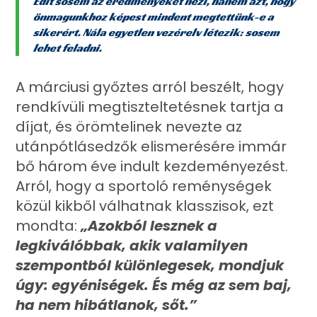
Edit sosem az eredményeket nézi, hanem azt, hogy
önmagunkhoz képest mindent megtettünk-e a
sikerért. Nála egyetlen vezérelv létezik: sosem
lehet feladni.
A márciusi győztes arról beszélt, hogy
rendkívüli megtiszteltetésnek tartja a
díjat, és örömtelinek nevezte az
utánpótlásedzők elismerésére immár
bő három éve indult kezdeményezést.
Arról, hogy a sportoló reménységek
közül kikből válhatnak klasszisok, ezt
mondta:
„Azokból lesznek a
legkiválóbbak, akik valamilyen
szempontból különlegesek, mondjuk
úgy: egyéniségek. És még az sem baj,
ha nem hibátlanok, sőt.”