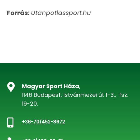
Forrás:
Utanpotlassport.hu

Magyar Sport Háza
,
1146 Budapest, Istvánmezei út 1-3., fsz.
19-20.

+36-70/452-8672