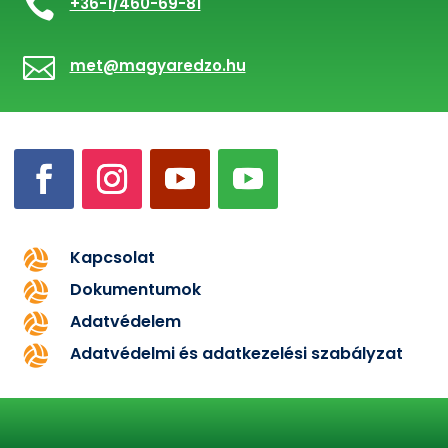

+36-1/460-69-81

met@magyaredzo.hu
Kapcsolat

Dokumentumok

Adatvédelem

Adatvédelmi és adatkezelési szabályzat
