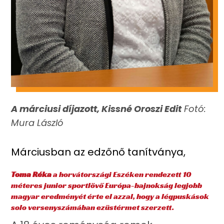
A márciusi díjazott, Kissné Oroszi Edit
Fotó:
Mura László
Márciusban az edzőnő tanítványa,
Toma Réka
a horvátországi Eszéken rendezett 10
méteres junior sportlövő Európa-bajnokság legjobb
magyar eredményét érte el azzal, hogy a légpuskások
solo versenyszámában ezüstérmet szerzett.