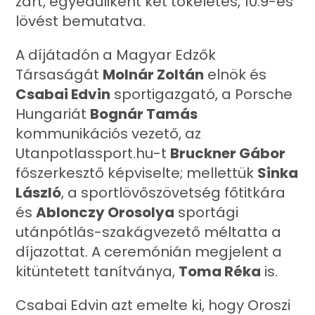
zárt, egyedüliként két tökéletes, 10.9-es
lövést bemutatva.
A díjátadón a Magyar Edzők
Társaságát
Molnár Zoltán
elnök és
Csabai Edvin
sportigazgató, a Porsche
Hungariát
Bognár Tamás
kommunikációs vezető, az
Utanpotlassport.hu-t
Bruckner Gábor
főszerkesztő képviselte; mellettük
Sinka
László
, a sportlövőszövetség főtitkára
és
Ablonczy Orosolya
sportági
utánpótlás-szakágvezető méltatta a
díjazottat. A ceremónián megjelent a
kitüntetett tanítványa,
Toma Réka
is.
Csabai Edvin azt emelte ki, hogy Oroszi