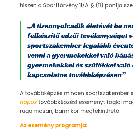
hiszen a Sporttörvény 11/A. § (11) pontja sze
„A tizennyolcadik életévét be ne
felkészítő edzői tevékenységet 
sportszakember legalább évente
venni a gyermekekkel való báná
gyermekekkel és szülőkkel val
kapcsolatos továbbképzésen”
A továbbképzés minden sportszakember
napos
továbbképzési eseményt foglal ma
rugalmasan, bármikor megtekinthető.
Az esemény programja: