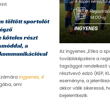
rint
m töltött sportolót
végző
 köteles részt
smóddal, a
Az ingyenes „Etika a s
ó kommunikációval
továbbképzésre a regis
tagsággal rendelkező
résztvevő edző (KEP, KU
 számára
ingyenes, 4
eseményre, a jelentkezé
gába, ami
akkor válik sikeressé,
bejelentkezik.