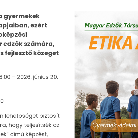
 a gyermekek
pjaiban, ezért
bbképzési
r edzők számára,
 fejlesztő közeget
 8:00 – 2026. június 20.
00
 lehetőséget biztosít
a, hogy teljesítsék az
ek” című képzést,