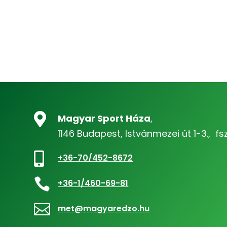

Magyar Sport Háza
,
1146 Budapest, Istvánmezei út 1-3., fsz

+36-70/452-8672

+36-1/460-69-81

met@magyaredzo.hu