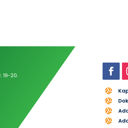
. 19-20.

Kap

Do

Ad

Ada