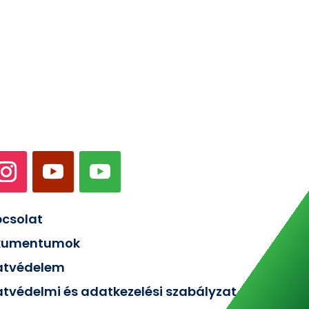
csolat
kumentumok
atvédelem
tvédelmi és adatkezelési szabályzat