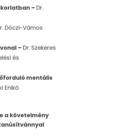
akorlatban –
Dr.
r. Dóczi-Vámos
vonal –
Dr. Szekeres
lési és
előforduló mentális
i Enikő
ve a követelmény
 tanúsítvánnyal