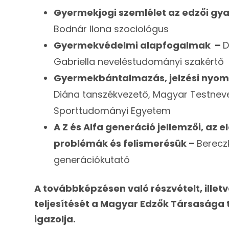
Gyermekjogi szemlélet az edzői gy
Bodnár Ilona szociológus
Gyermekvédelmi alapfogalmak –
D
Gabriella neveléstudományi szakértő
Gyermekbántalmazás, jelzési nyom
Diána tanszékvezető, Magyar Testneve
Sporttudományi Egyetem
A Z és Alfa generáció jellemzői, az 
problémák és felismerésük –
Bereczk
generációkutató
A továbbképzésen való részvételt, illet
teljesítését a Magyar Edzők Társasága
igazolja.