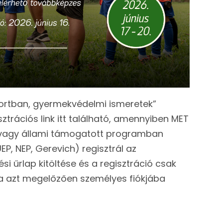
portban, gyermekvédelmi ismeretek”
ztrációs link itt található, amennyiben MET
 vagy állami támogatott programban
EP, NEP, Gerevich) regisztrál az
si űrlap kitöltése és a regisztráció csak
 ha azt megelőzően személyes fiókjába