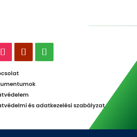
csolat
kumentumok
atvédelem
tvédelmi és adatkezelési szabályzat