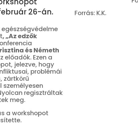
Fo
orkshopot
február 26-án.
Forrás: K.K.
s egészségvédelme
t
, „Az edzők
onferencia
risztina és Németh
z előadók. Ezen a
pot, jelezve, hogy
nfliktusai, problémái
, zártkörű
ól személyesen
Nyolcan regisztráltak
tek meg.
us a workshopot
ítette.