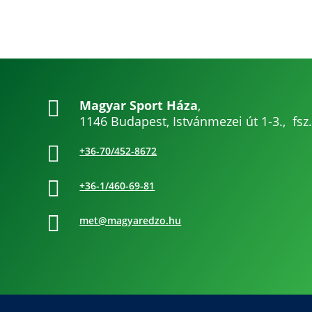

Magyar Sport Háza
,
1146 Budapest, Istvánmezei út 1-3., fsz.

+36-70/452-8672

+36-1/460-69-81

met@magyaredzo.hu