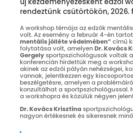
új kezdeményezésként edzői w
rendeztünk csütörtökön, 2026. 
A workshop témája az edzők mentáli
volt. Az esemény a február 4-én tartot
mentális jólléte védelmében”
című k
folytatása volt, amelyen
Dr. Kovács K
Gergely
sportpszichológusok voltak a
konferencián hirdettük meg a worksho
akinek az edzői pályán nehézségei, ko
vannak, jelentkezzen egy kiscsoportos
beszélgetésre, amelyen a problémáir
konzultálhat a sportpszichológussal. 
a workshopra és közülük négyen jelen
Dr. Kovács Krisztina
sportpszichológ
nagyon értékesnek és sikeresnek minős