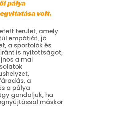
ői pálya
gvitatása volt.
etett terület, amely
túl empátiát, jó
t, a sportolók és
ránt is nyitottságot,
ajnos a mai
solatok
ushelyzet,
lfáradás, a
és a pálya
Úgy gondoljuk, ha
ségnyújtással máskor