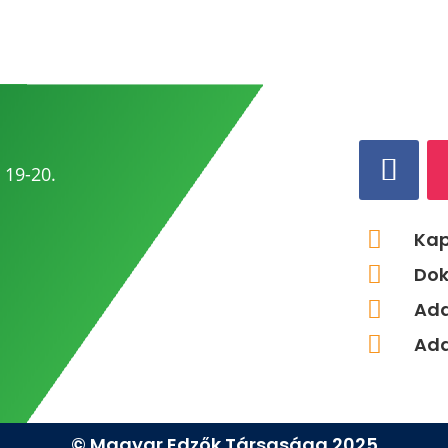
 19-20.

Kap

Do

Ad

Ada
© Magyar Edzők Társasága 2025