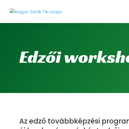
Edzői worksh
Az edző továbbképzési progr