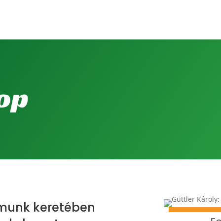
op
amunk keretében