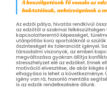
A beszélgetések fő vonala az edz
buktatóinak, nehézségeinek a me
Az edzői pálya, hivatás rendkívül össz
az edzőtől a szakmai felkészültségen 
kapcsolatteremtő képességet, türelme
utánpótlás korú sportolóknál a szülők i
őszinteséget és toleranciát igényel. S
társadalmi viszonyok, az emberi kapc
megváltozása gyakran állítja konflikt
stresszhelyzet elé az edzőket. Ennek e
motiváció elvesztése, de akár kiégés 
elhagyása is lehet a következménye. 
igény van rá, hasonló mentális segít
is az edzők rendelkezésére állunk.