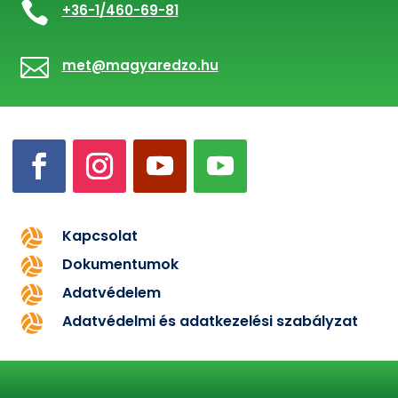

+36-1/460-69-81

met@magyaredzo.hu
Kapcsolat

Dokumentumok

Adatvédelem

Adatvédelmi és adatkezelési szabályzat
