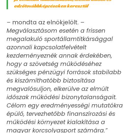
edzőtovábbképzéseken keresztül
–
mondta az elnökjelölt. –
Megválasztásom esetén a frissen
megalakuló sportállamtitkársággal
azonnali kapcsolatfelvételt
kezdeményeznék annak érdekében,
hogy a szövetség működéséhez
szükséges pénzügyi források stabilabb
és kiszámíthatóbb biztosítása
megvalósuljon, elkerülve az elmúlt
időszak működési bizonytalanságait.
Célom egy eredményességi mutatókra
épülő, tervezhetőbb finanszírozási és
működési környezet kialakítása a
magyar korcsolyasport számára.”