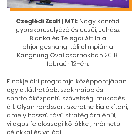
Czeglédi Zsolt | MTI:
Nagy Konrád
gyorskorcsolyázó és edzői, Juhász
Bianka és Telegdi Attila a
phjongcshangi téli olimpián a
Kangnung Oval csarnokban 2018.
február 12-én.
Elnökjelölti programja középpontjában
egy átláthatóbb, szakmaibb és
sportolóközpontú szövetségi működés
áll. Olyan rendszert szeretne kialakítani,
amely hosszú távú stratégiára épül,
világos felelősségi körökkel, mérhető
célokkal és valódi