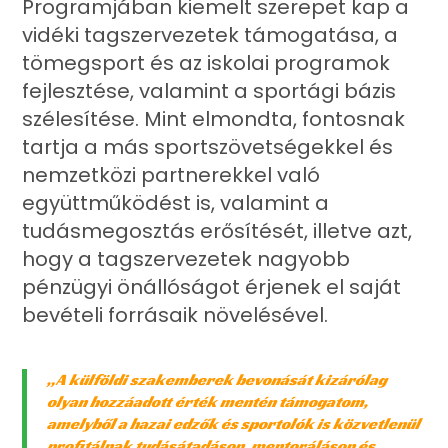
Programjában kiemelt szerepet kap a
vidéki tagszervezetek támogatása, a
tömegsport és az iskolai programok
fejlesztése, valamint a sportági bázis
szélesítése. Mint elmondta, fontosnak
tartja a más sportszövetségekkel és
nemzetközi partnerekkel való
együttműködést is, valamint a
tudásmegosztás erősítését, illetve azt,
hogy a tagszervezetek nagyobb
pénzügyi önállóságot érjenek el saját
bevételi forrásaik növelésével.
„A külföldi szakemberek bevonását kizárólag
olyan hozzáadott érték mentén támogatom,
amelyből a hazai edzők és sportolók is közvetlenül
profitálnak tudásátadáson, mentoráláson és