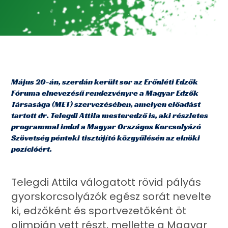
Május 20-án, szerdán került sor az Erőnléti Edzők
Fóruma elnevezésű rendezvényre a Magyar Edzők
Társasága (MET) szervezésében, amelyen előadást
tartott dr. Telegdi Attila mesteredző is, aki részletes
programmal indul a Magyar Országos Korcsolyázó
Szövetség pénteki tisztújító közgyűlésén az elnöki
pozícióért.
Telegdi Attila válogatott rövid pályás
gyorskorcsolyázók egész sorát nevelte
ki, edzőként és sportvezetőként öt
olimpián vett részt, mellette a Magyar