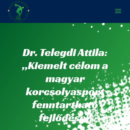
Dr. Telegdi Attila:
„Kiemelt célom a
magyar
korcsolyasport
fenntartható
fejlődése”