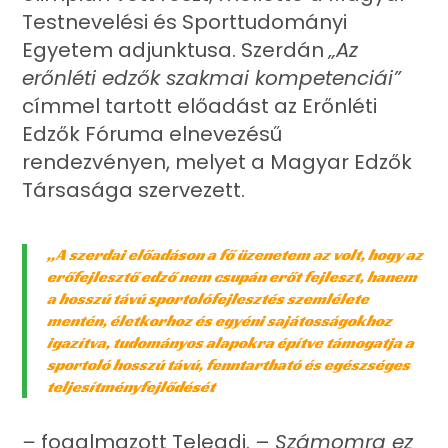
Testnevelési és Sporttudományi
Egyetem adjunktusa. Szerdán
„Az
erőnléti edzők szakmai kompetenciái”
címmel tartott előadást az Erőnléti
Edzők Fóruma elnevezésű
rendezvényen, melyet a Magyar Edzők
Társasága szervezett.
„A szerdai előadáson a fő üzenetem az volt, hogy az
erőfejlesztő edző nem csupán erőt fejleszt, hanem
a hosszú távú sportolófejlesztés szemlélete
mentén, életkorhoz és egyéni sajátosságokhoz
igazítva, tudományos alapokra építve támogatja a
sportoló hosszú távú, fenntartható és egészséges
teljesítményfejlődését
–
fogalmazott Telegdi. –
Számomra ez