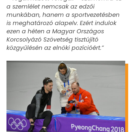
a szemlélet nemcsak az edzői
munkában, hanem a sportvezetésben
is meghatározó alapelv. Ezért indulok
ezen a héten a Magyar Országos
Korcsolyázó Szövetség tisztújító
közgyűlésén az elnöki pozícióért.”