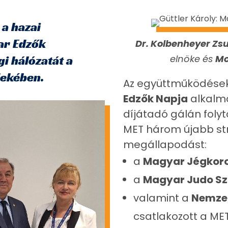
a hazai
ar Edzők
Dr. Kolbenheyer Zs
elnöke és
Mo
i hálózatát a
dekében.
Az együttműködése
Edzők Napja
alkalm
díjátadó gálán foly
MET három újabb str
megállapodást:
a
Magyar Jégkor
a
Magyar Judo S
valamint a
Nemzet
csatlakozott a M