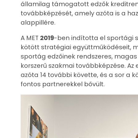
államilag támogatott edzők kreditre
továbbképzését, amely azóta is a ha
alappillére.
A MET
2019
-ben indította el sportági
kötött stratégiai együttműködéseit, m
sportág edzőinek rendszeres, magas 
korszerű szakmai továbbképzése. Az
azóta 14 további követte, és a sor a 
fontos partnerekkel bővült.