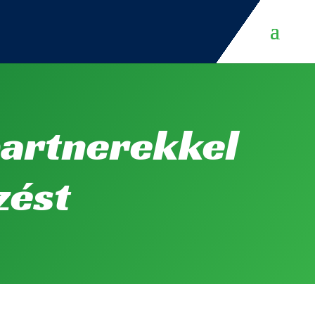
partnerekkel
zést