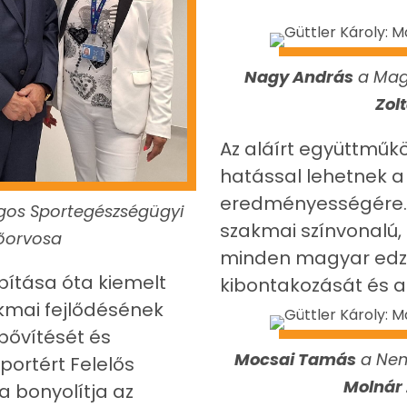
Nagy András
a Magy
Zol
Az aláírt együttműk
hatással lehetnek a
eredményességére. 
gos Sportegészségügyi
szakmai színvonalú, 
főorvosa
minden magyar edző
ítása óta kiemelt
kibontakozását és a 
akmai fejlődésének
bővítését és
Mocsai Tamás
a Nem
portért Felelős
Molnár 
a bonyolítja az