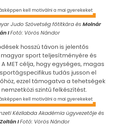
ar Judo Szövetség főtitkára és
Molnár
tán
I
Fotó: Vörös Nándor
ödések hosszú távon is jelentős
 magyar sport teljesítményére és
A MET célja, hogy egységes, magas
sportágspecifikus tudás jusson el
höz, ezzel támogatva a tehetségek
nemzetközi szintű felkészítést.
zeti Kézilabda Akadémia ügyvezetője és
Zoltán
I
Fotó: Vörös Nándor