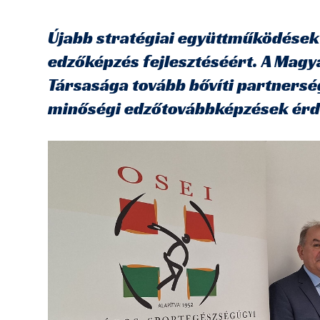
Újabb stratégiai együttműködések 
edzőképzés fejlesztéséért. A Magy
Társasága tovább bővíti partnerség
minőségi edzőtovábbképzések ér