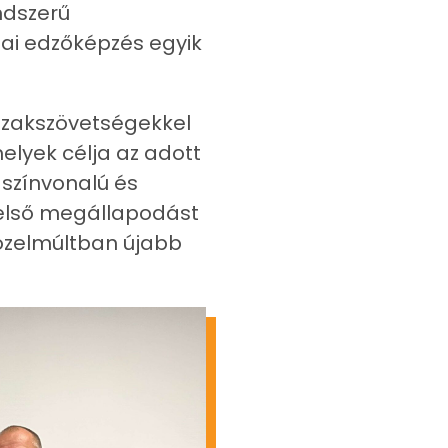
ndszerű
zai edzőképzés egyik
 szakszövetségekkel
elyek célja az adott
színvonalú és
 első megállapodást
közelmúltban újabb