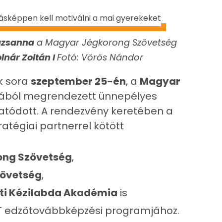
uzsanna
a Magyar Jégkorong Szövetség
lnár Zoltán
I
Fotó: Vörös Nándor
k sora
szeptember 25-én
, a
Magyar
ából megrendezett ünnepélyes
tatódott. A rendezvény keretében a
atégiai partnerrel kötött
ong Szövetség
,
zövetség
,
i Kézilabda Akadémia
is
ET edzőtovábbképzési programjához.