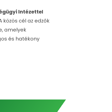
gügyi Intézettel
 közös cél az edzők
se, amelyek
gos és hatékony