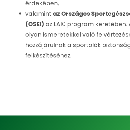
érdekében,
valamint
az Országos Sportegészsé
(OSEI)
az LA10 program keretében. A
olyan ismeretekkel való felvértezé
hozzájárulnak a sportolók biztonsá
felkészítéséhez.