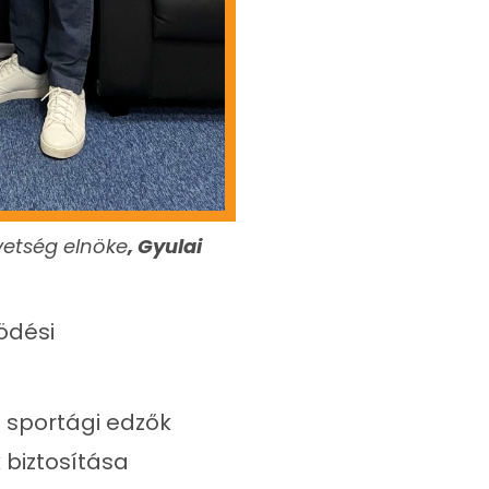
vetség elnöke
, Gyulai
ödési
a sportági edzők
 biztosítása