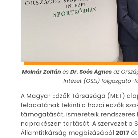
Molnár Zoltán
és
Dr. Soós Ágnes
az Orszá
Intézet (OSEI) főigazgató-
A Magyar Edzők Társasága (MET) alap
feladatának tekinti a hazai edzők sz
támogatását, ismereteik rendszeres 
naprakészen tartását. A szervezet a S
Államtitkárság megbízásából
2017
ót