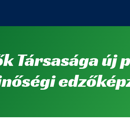
k Társasága új 
minőségi edzőkép