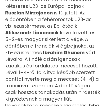
kétszeres U23-as Európa-bajnok
Ruszlan Mirzojanon
is túljutott. Az
elődöntőben a fehéroroszok U23-as
vb-ezüstérmese, az Eb-ötödik
Alikszandr Liavoncsik
következett, és
5–2-es magyar siker lett a vége. A
döntőben a franciák világbajnoka, az
Eb-ezüstérmes
Ibrahim Ghanem
várt
Lévaira. A finálé aztán igencsak
kaotikus és fordulatos meccset hozott:
Lévai 1–4-ről fordítva később szerzett
ponttal nyerte meg a meccset (4–4) a
franciával szemben. A döntő végén
csak hosszas tanakodás után hirdették
ki győztesnek a magyar fiút.
Ugyanakkor a meccsen számolási hiba