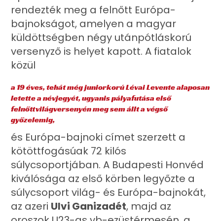
rendezték meg a felnőtt Európa-
bajnokságot, amelyen a magyar
küldöttségben négy utánpótláskorú
versenyző is helyet kapott. A fiatalok
közül
a 19 éves, tehát még juniorkorú Lévai Levente alaposan
letette a névjegyét, ugyanis pályafutása első
felnőttvilágversenyén meg sem állt a végső
győzelemig,
és Európa-bajnoki címet szerzett a
kötöttfogásúak 72 kilós
súlycsoportjában. A Budapesti Honvéd
kiválósága az első körben legyőzte a
súlycsoport világ- és Európa-bajnokát,
az azeri
Ulvi Ganizadét
, majd az
oroszok U23-as vb-ezüstérmesén, a