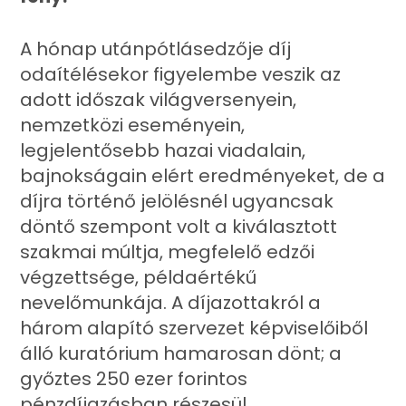
A hónap utánpótlásedzője díj
odaítélésekor figyelembe veszik az
adott időszak világversenyein,
nemzetközi eseményein,
legjelentősebb hazai viadalain,
bajnokságain elért eredményeket, de a
díjra történő jelölésnél ugyancsak
döntő szempont volt a kiválasztott
szakmai múltja, megfelelő edzői
végzettsége, példaértékű
nevelőmunkája. A díjazottakról a
három alapító szervezet képviselőiből
álló kuratórium hamarosan dönt; a
győztes 250 ezer forintos
pénzdíjazásban részesül.