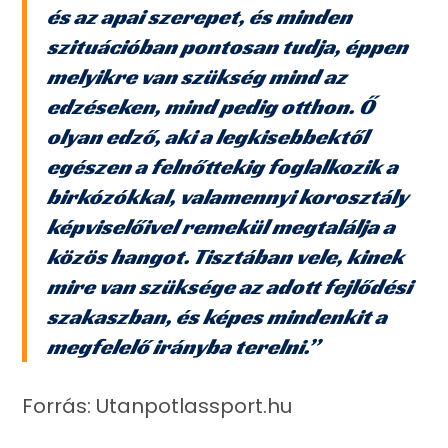
és az apai szerepet, és minden
szituációban pontosan tudja, éppen
melyikre van szükség mind az
edzéseken, mind pedig otthon. Ő
olyan edző, aki a legkisebbektől
egészen a felnőttekig foglalkozik a
birkózókkal, valamennyi korosztály
képviselőivel remekül megtalálja a
közös hangot. Tisztában vele, kinek
mire van szüksége az adott fejlődési
szakaszban, és képes mindenkit a
megfelelő irányba terelni.”
Forrás: Utanpotlassport.hu