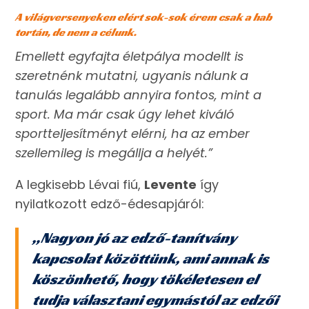
A világversenyeken elért sok-sok érem csak a hab
tortán, de nem a célunk.
Emellett egyfajta életpálya modellt is
szeretnénk mutatni, ugyanis nálunk a
tanulás legalább annyira fontos, mint a
sport. Ma már csak úgy lehet kiváló
sportteljesítményt elérni, ha az ember
szellemileg is megállja a helyét.”
A legkisebb Lévai fiú,
Levente
így
nyilatkozott edző-édesapjáról:
„Nagyon jó az edző-tanítvány
kapcsolat közöttünk, ami annak is
köszönhető, hogy tökéletesen el
tudja választani egymástól az edzői