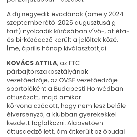
A díj negyedik évadának (amely 2024
szeptemberétől 2025 augusztusáig
tart) nyolcadik kiírásában vívó-, atléta-
és birkózóedző került a jelöltek közé.
Íme, április hónap kiválasztottjai!
KOVÁCS ATTILA
, az FTC
párbajtőrszakosztályának
vezetőedzője, az OVSE vezetőedzője
sportolóként a Budapesti Honvédban
öttusázott, majd amikor
körvonalazódott, hogy nem lesz belőle
élversenyző, a klubban gyerekekkel
kezdett foglalkozni. Alapvetően
öttusaedző lett, ám átkerült az óbudai