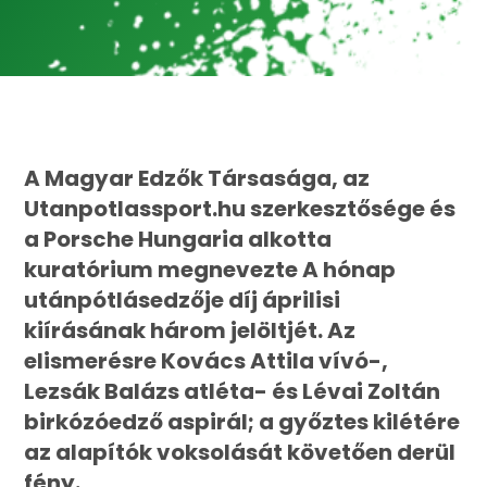
A Magyar Edzők Társasága, az
Utanpotlassport.hu szerkesztősége és
a Porsche Hungaria alkotta
kuratórium megnevezte A hónap
utánpótlásedzője díj áprilisi
kiírásának három jelöltjét. Az
elismerésre Kovács Attila vívó-,
Lezsák Balázs atléta- és Lévai Zoltán
birkózóedző aspirál; a győztes kilétére
az alapítók voksolását követően derül
fény.