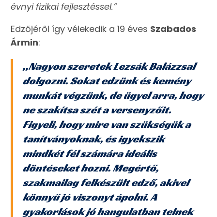
évnyi fizikai fejlesztéssel.”
Edzőjéről így vélekedik a 19 éves
Szabados
Ármin
:
„Nagyon szeretek Lezsák Balázzsal
dolgozni. Sokat edzünk és kemény
munkát végzünk, de ügyel arra, hogy
ne szakítsa szét a versenyzőit.
Figyeli, hogy mire van szükségük a
tanítványoknak, és igyekszik
mindkét fél számára ideális
döntéseket hozni. Megértő,
szakmailag felkészült edző, akivel
könnyű jó viszonyt ápolni. A
gyakorlások jó hangulatban telnek