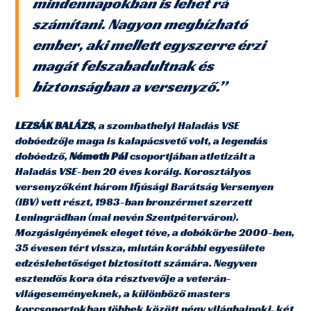
mindennapokban is lehet rá
számítani. Nagyon megbízható
ember, aki mellett egyszerre érzi
magát felszabadultnak és
biztonságban a versenyző.”
LEZSÁK BALÁZS
, a szombathelyi Haladás VSE
dobóedzője maga is kalapácsvető volt, a legendás
dobóedző,
Németh Pál
csoportjában atletizált a
Haladás VSE-ben 20 éves koráig. Korosztályos
versenyzőként három Ifjúsági Barátság Versenyen
(IBV) vett részt, 1983-ban bronzérmet szerzett
Leningrádban (mai nevén Szentpéterváron).
Mozgásigényének eleget téve, a dobókörbe 2000-ben,
35 évesen tért vissza, miután korábbi egyesülete
edzéslehetőséget biztosított számára. Negyven
esztendős kora óta résztvevője a veterán-
világeseményeknek, a különböző masters
korcsoportokban többek között négy világbajnoki, két