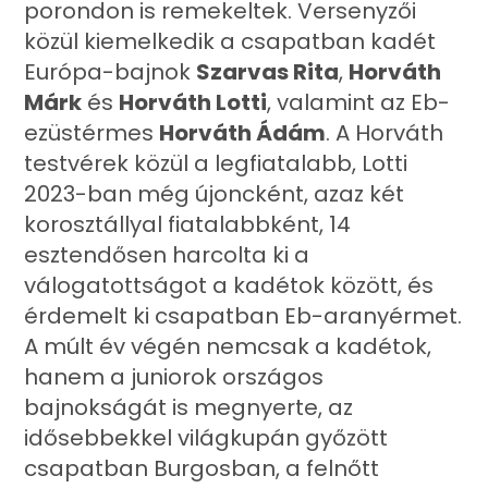
porondon is remekeltek. Versenyzői
közül kiemelkedik a csapatban kadét
Európa-bajnok
Szarvas Rita
,
Horváth
Márk
és
Horváth Lotti
, valamint az Eb-
ezüstérmes
Horváth Ádám
. A Horváth
testvérek közül a legfiatalabb, Lotti
2023-ban még újoncként, azaz két
korosztállyal fiatalabbként, 14
esztendősen harcolta ki a
válogatottságot a kadétok között, és
érdemelt ki csapatban Eb-aranyérmet.
A múlt év végén nemcsak a kadétok,
hanem a juniorok országos
bajnokságát is megnyerte, az
idősebbekkel világkupán győzött
csapatban Burgosban, a felnőtt