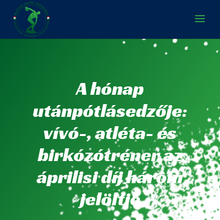
A hónap
utánpótlásedzője:
vívó-, atléta- és
birkózótréner az
áprilisi díj három
jelöltje