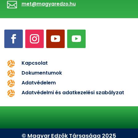

met@magyaredzo.hu
Kapcsolat

Dokumentumok

Adatvédelem

Adatvédelmi és adatkezelési szabályzat

© Magyar Edzők Társasága 2025