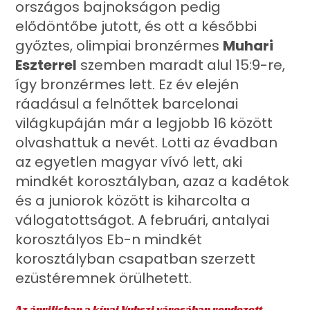
országos bajnokságon pedig
elődöntőbe jutott, és ott a későbbi
győztes, olimpiai bronzérmes
Muhari
Eszterrel
szemben maradt alul 15:9-re,
így bronzérmes lett. Ez év elején
ráadásul a felnőttek barcelonai
világkupáján már a legjobb 16 között
olvashattuk a nevét. Lotti az évadban
az egyetlen magyar vívó lett, aki
mindkét korosztályban, azaz a kadétok
és a juniorok között is kiharcolta a
válogatottságot. A februári, antalyai
korosztályos Eb-n mindkét
korosztályban csapatban szerzett
ezüstéremnek örülhetett.
Az áprilisban a kínai Vuhszi városában rendezett