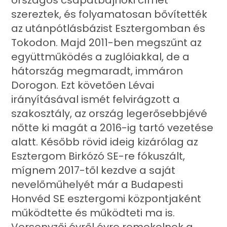
országos csapatbajnoki címet
szereztek, és folyamatosan bővítették
az utánpótlásbázist Esztergomban és
Tokodon. Majd 2011-ben megszűnt az
együttműködés a zuglóiakkal, de a
hátország megmaradt, immáron
Dorogon. Ezt követően Lévai
irányításával ismét felvirágzott a
szakosztály, az ország legerősebbjévé
nőtte ki magát a 2016-ig tartó vezetése
alatt. Később rövid ideig kizárólag az
Esztergom Birkózó SE-re fókuszált,
mígnem 2017-től kezdve a saját
nevelőműhelyét már a Budapesti
Honvéd SE esztergomi központjaként
működtette és működteti ma is.