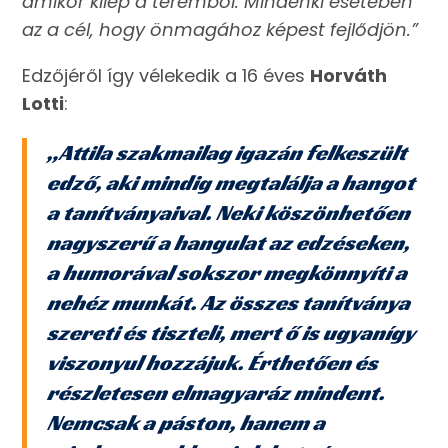
amikor kilép a teremből. Mindenki esetében
az a cél, hogy önmagához képest fejlődjön.
”
Edzőjéről így vélekedik a 16 éves
Horváth
Lotti
:
„Attila szakmailag igazán felkeszült
edző, aki mindig megtalálja a hangot
a tanítványaival. Neki köszönhetően
nagyszerű a hangulat az edzéseken,
a humorával sokszor megkönnyíti a
nehéz munkát. Az összes tanítványa
szereti és tiszteli, mert ő is ugyanígy
viszonyul hozzájuk. Érthetően és
részletesen elmagyaráz mindent.
Nemcsak a páston, hanem a