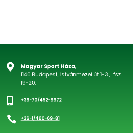

Magyar Sport Háza
,
1146 Budapest, Istvánmezei út 1-3., fsz.
19-20.

+36-70/452-8672

+36-1/460-69-81