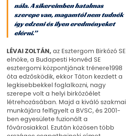
nála. A sikereimben hatalmas
szerepe van, magamtól nem tudnék
így edzeni és ilyen eredményeket
elérni.”
LÉVAI ZOLTÁN,
az Esztergom Birkózó SE
elnöke, a Budapesti Honvéd SE
esztergomi központjának trénere1998
óta edzősködik, ekkor Táton kezdett a
legkisebbekkel foglalkozni, nagy
szerepe volt a helyi birkózóélet
létrehozásában. Majd a kiváló szakmai
munkájára felfigyelt a BVSC, és 2001-
ben egyesülete fuzionált a
fővárosiakkal. Ezután közösen több