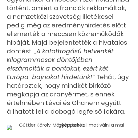
történt, amiért a franciák reklamáltak,
a nemzetközi szövetség illetékesei
pedig még az eredményhirdetés előtt
elismerték a meccsen közreműködők
hibáját. Majd bejelentették a hivatalos
döntést:
„A kötöttfogású hetvenkét
kilogrammosok döntőjében
elszámolták a pontokat, ezért két
Európa-bajnokot hirdetünk!”
Tehát, úgy
határoztak, hogy mindkét birkózó
megkapja az aranyérmet, s ennek
értelmében Lévai és Ghanem együtt
állhatott fel a dobogó legfelső fokára.