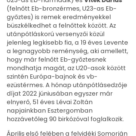
U23-as Eb-harmadik) és
Vitek Dárius
(felnőtt Eb-bronzérmes, U23-as Eb-
győztes) is remek eredményekkel
büszkélkedhet a felnőttek között. Az
utánpótláskorú versenyzői közül
jelenleg legkisebb fia, a 19 éves Levente
a legnagyobb reménység, aki amellett,
hogy már felnőtt Eb-győztesnek
mondhatja magát, az U20-asok között
szintén Európa-bajnok és vb-
ezüstérmes. A hónap utánpótlásedzője
díjat 2022 júniusában egyszer már
elnyerő, 51 éves Lévai Zoltán
napjainkban Esztergomban
hozzávetőleg 90 birkózóval foglalkozik.
Április
első felében a felvidéki Somorján