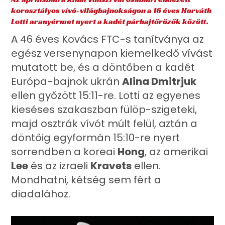
korosztályos vívó-világbajnokságon a 16 éves Horváth
Lotti aranyérmet nyert a kadét párbajtőrözők között.
A 46 éves Kovács FTC-s tanítványa az
egész versenynapon kiemelkedő vívást
mutatott be, és a döntőben a kadét
Európa-bajnok ukrán
Alina Dmitrjuk
ellen győzött 15:11-re. Lotti az egyenes
kieséses szakaszban fülöp-szigeteki,
majd osztrák vívót múlt felül, aztán a
döntőig egyformán 15:10-re nyert
sorrendben a koreai
Hong
, az amerikai
Lee
és az izraeli
Kravets
ellen.
Mondhatni, kétség sem fért a
diadalához.