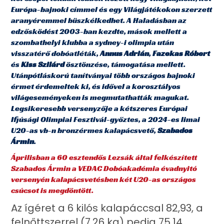
Európa-bajnoki címmel és egy Világjátékokon szerzett
aranyéremmel büszkélkedhet. A Haladásban az
edzősködést 2003-ban kezdte, mások mellett a
szombathelyi klubba a sydney-i olimpia után
visszatérő dobóatléták,
Annus Adrián
,
Fazekas Róbert
és
Kiss Szilárd
ösztönzése, támogatása mellett.
Utánpótláskorú tanítványai több országos bajnoki
érmet érdemeltek ki, és idővel a korosztályos
világeseményeken is megmutathatták magukat.
Legsikeresebb versenyzője a kétszeres Európai
Ifjúsági Olimpiai Fesztivál-győztes, a 2024-es limai
U20-as vb-n bronzérmes kalapácsvető,
Szabados
Ármin
.
Áprilisban a 60 esztendős Lezsák által felkészített
Szabados Ármin a VEDAC Dobóakadémia évadnyitó
versenyén kalapácsvetésben két U20-as országos
csúcsot is megdöntött.
Az ígéret a 6 kilós kalapáccsal 82,93, a
felnőttszerrel (7,26 kg) pedig 75,14