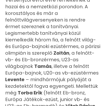
Versenyzői évről évre remekelnek a
hazai és a nemzetközi porondon. A
korosztályos és már a
felnőttvilágversenyeken is rendre
érmet szereznek a tanítványai.
Legismertebb tanítványai közül
kiemelkedik három fia, a felnőtt világ-
és Európa-bajnoki ezüstérmes, a párizsi
olimpián is szereplő
Zoltán
, a felnőtt-
vb- és Eb-bronzérmes, U23-as
világbajnok
Tamás
, illetve a felnőtt
Európa-bajnok, U20-as vb-ezüstérmes
Levente
– mindhármójuk pályáját a
kezdetektől fogva egyengeti. Mellettük
még
Torba Erik
(felnőtt Eb-bronz,
Európa Játékok-ezüst, junior vb- és