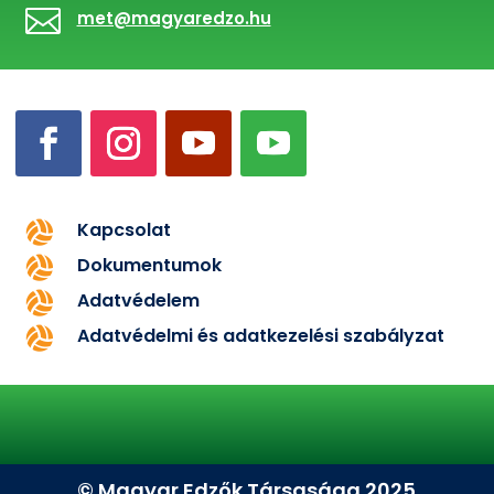

met@magyaredzo.hu
Kapcsolat

Dokumentumok

Adatvédelem

Adatvédelmi és adatkezelési szabályzat

© Magyar Edzők Társasága 2025