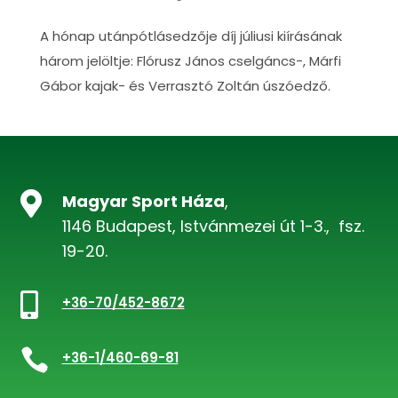
A hónap utánpótlásedzője díj júliusi kiírásának
három jelöltje: Flórusz János cselgáncs-, Márfi
Gábor kajak- és Verrasztó Zoltán úszóedző.

Magyar Sport Háza
,
1146 Budapest, Istvánmezei út 1-3., fsz.
19-20.

+36-70/452-8672

+36-1/460-69-81