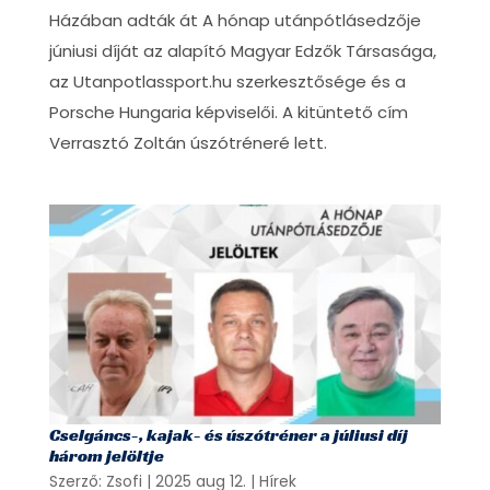
Házában adták át A hónap utánpótlásedzője
júniusi díját az alapító Magyar Edzők Társasága,
az Utanpotlassport.hu szerkesztősége és a
Porsche Hungaria képviselői. A kitüntető cím
Verrasztó Zoltán úszótréneré lett.
Cselgáncs-, kajak- és úszótréner a júliusi díj
három jelöltje
Szerző:
Zsofi
|
2025 aug 12.
|
Hírek