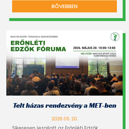
BŐVEBBEN
Telt házas rendezvény a MET-ben
2026 05. 20.
Sikeresen lezajlott az Erőnléti Edzők