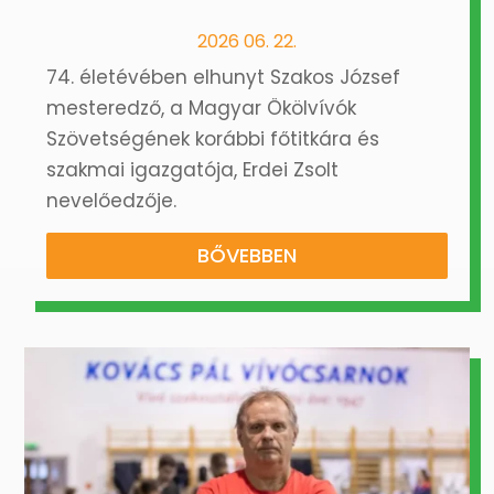
2026 06. 22.
74. életévében elhunyt Szakos József
mesteredző, a Magyar Ökölvívók
Szövetségének korábbi főtitkára és
szakmai igazgatója, Erdei Zsolt
nevelőedzője.
BŐVEBBEN