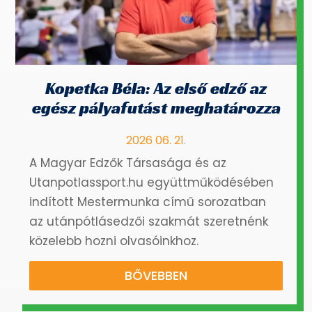
Kopetka Béla: Az első edző az
egész pályafutást meghatározza
2026 06. 21.
A Magyar Edzők Társasága és az
Utanpotlassport.hu együttműködésében
indított Mestermunka című sorozatban
az utánpótlásedzői szakmát szeretnénk
közelebb hozni olvasóinkhoz.
BŐVEBBEN