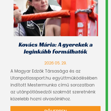
Kovács Mária: A gyerekek a
leginkább formálhatók
2026 05. 29.
A Magyar Edzők Társasága és az
Utanpotlassport.hu együttműködésében
indított Mestermunka című sorozatban
az utánpótlásedzői szakmát szeretnénk
közelebb hozni olvasóinkhoz.