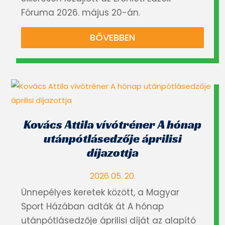
Fóruma 2026. május 20-án.
BŐVEBBEN
Kovács Attila vívótréner A hónap
utánpótlásedzője áprilisi
díjazottja
2026 05. 20.
Ünnepélyes keretek között, a Magyar
Sport Házában adták át A hónap
utánpótlásedzője áprilisi díját az alapító