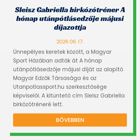
Sleisz Gabriella birkózótréner A
hónap utánpótlásedzője májusi
díjazottja
2026 06. 17.
Ünnepélyes keretek között, a Magyar
Sport Házában adták át A hónap
utánpótlásedzője májusi díját az alapító
Magyar Edzők Társasága és az
Utanpotlassport.hu szerkesztősége
képviselői. A kitüntető cím Sleisz Gabriella
birkózótréneré lett.
BŐVEBBEN