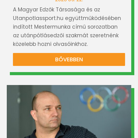
A Magyar Edzők Társasága és az
Utanpotlassport.hu együttműködésében
indított Mestermunka című sorozatban
az utánpótlásedzői szakmát szeretnénk
közelebb hozni olvasóinkhoz.
BŐVEBBEN