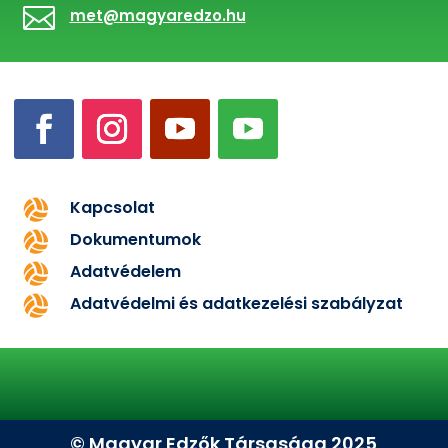

met@magyaredzo.hu
Kapcsolat

Dokumentumok

Adatvédelem

Adatvédelmi és adatkezelési szabályzat

© Magyar Edzők Társasága 2025