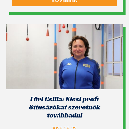
BŐVEBBEN
Füri Csilla: Kicsi profi
öttusázókat szeretnék
továbbadni
2026 05. 22.