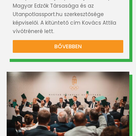
Magyar Edzők Társasága és az
Utanpotlassport.hu szerkesztősége
képviselői. A kitüntető cím Kovács Attila
vívótréneré lett.
BŐVEBBEN