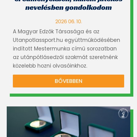
nevelésben gondolkodom
2026 06. 10.
A Magyar Edzők Társasága és az
Utanpotlassport.hu együttműködésében
indított Mestermunka című sorozatban
az utánpótlásedzői szakmát szeretnénk
közelebb hozni olvasóinkhoz.
BŐVEBBEN